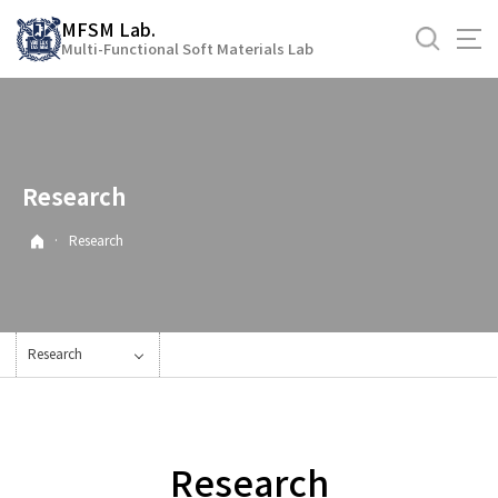
바
MFSM Lab.
로
Multi-Functional Soft Materials Lab
가
기
메
뉴
Research
·
Research
Research
Research